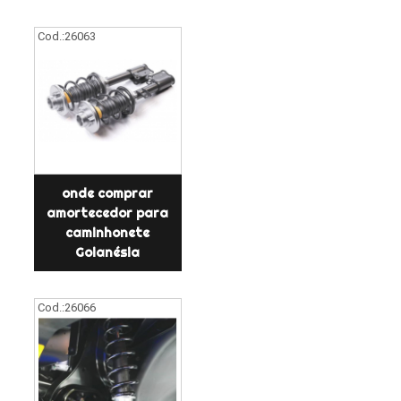
Cod.:
26063
onde comprar
amortecedor para
caminhonete
Goianésia
Cod.:
26066