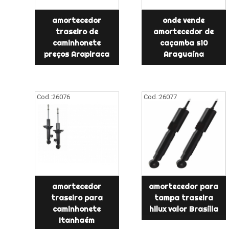
amortecedor
onde vende
traseiro de
amortecedor de
caminhonete
caçamba s10
preços Arapiraca
Araguaína
Cod.:
26076
Cod.:
26077
amortecedor
amortecedor para
traseiro para
tampa traseira
caminhonete
hilux valor Brasília
Itanhaém