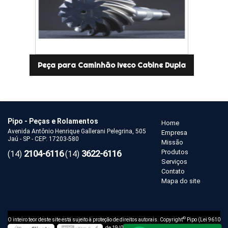
Peça para Caminhão Iveco Cabine Dupla
Pipo - Peças e Rolamentos
Home
Avenida Antônio Henrique Gallerani Pelegrina, 505
Empresa
Jaú - SP - CEP: 17203-580
Missão
2104-6116
3622-6116
Produtos
(14)
(14)
Serviços
Contato
Mapa do site
©
O inteiro teor deste site está sujeito à proteção de direitos autorais. Copyright
Pipo (Lei 9610
de 19/02/1998)