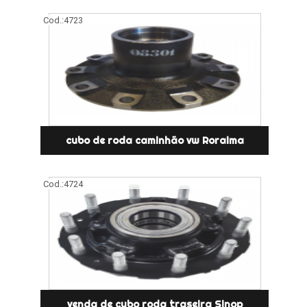
Cod.:
4723
cubo de roda caminhão vw Roraima
Cod.:
4724
venda de cubo roda traseira Sinop