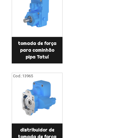
tomada de força
para caminhão
pipa Tatuí
Cod.:
13965
distribuidor de
tomada de força