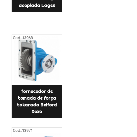
acoplada Lages
Cod.:
13968
fornecedor de
tomada de força
takarada Belford
Roxo
Cod.:
13971