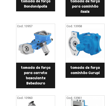
tomada de força
tomada de força
Rondonópolis
para caminhão
Assis
Cod.:
13957
Cod.:
13958
tomada de força
tomada de força
para carreta
caminhão Gurupi
basculante
Bebedouro
Cod.:
13960
Cod.:
13961