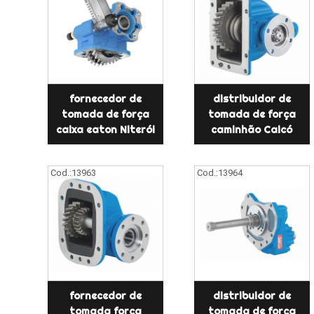
fornecedor de
distribuidor de
tomada de força
tomada de força
caixa eaton Niterói
caminhão Caicó
Cod.:
13963
Cod.:
13964
fornecedor de
distribuidor de
tomada força
tomada de força