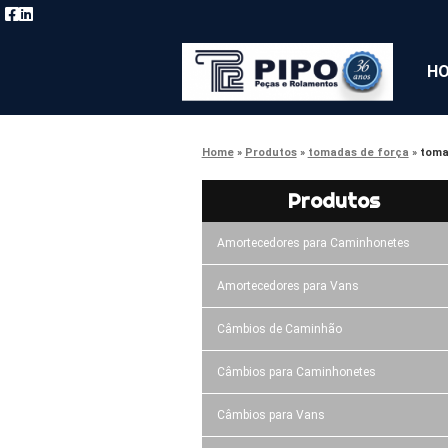
H
Home
Produtos
tomadas de força
toma
Produtos
Amortecedores para Caminhonetes
Amortecedores para Vans
Câmbios de Caminhão
Câmbios para Caminhonetes
Câmbios para Vans