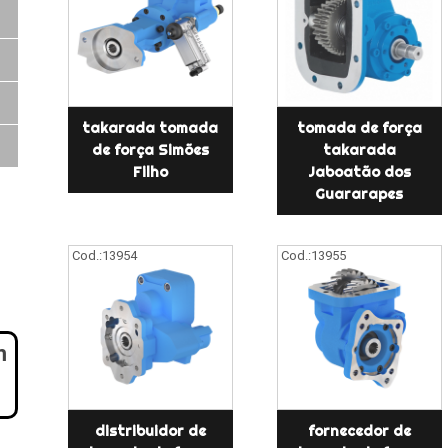
takarada tomada
tomada de força
de força Simões
takarada
Filho
Jaboatão dos
Guararapes
Cod.:
13954
Cod.:
13955
m
distribuidor de
fornecedor de