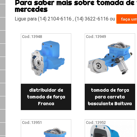
Para saber mais sobre tomada de 
mercedes
Ligue para
(14) 2104-6116
,
(14) 3622-6116
ou
faça u
Cod.:
13948
Cod.:
13949
distribuidor de
tomada de força
tomada de força
para carreta
Franca
basculante Boituva
Cod.:
13951
Cod.:
13952