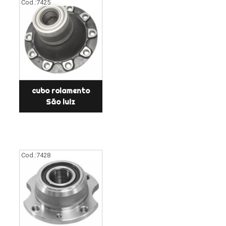
Cod.:
7425
cubo rolamento
São luiz
Cod.:
7428