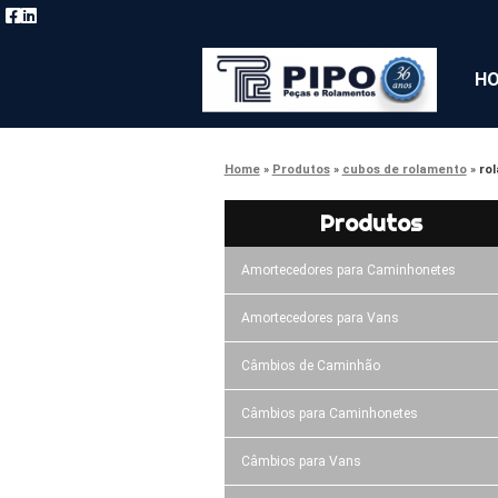
H
Home
Produtos
cubos de rolamento
ro
Produtos
Amortecedores para Caminhonetes
Amortecedores para Vans
Câmbios de Caminhão
Câmbios para Caminhonetes
Câmbios para Vans