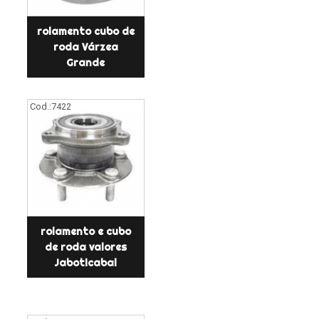
rolamento cubo de
roda Várzea
Grande
Cod.:
7422
rolamento e cubo
de roda valores
Jaboticabal