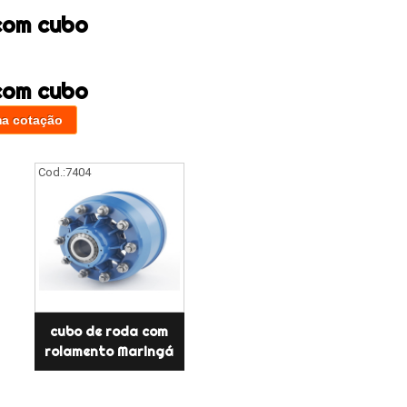
com cubo
com cubo
ma cotação
Cod.:
7404
cubo de roda com
rolamento Maringá