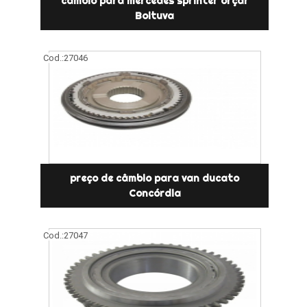
câmbio para mercedes sprinter orçar
Boituva
Cod.:
27046
preço de câmbio para van ducato
Concórdia
Cod.:
27047