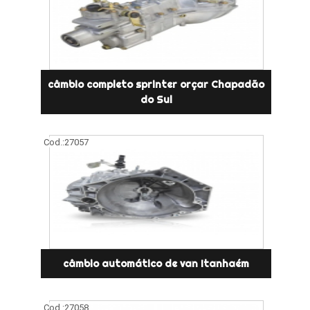
câmbio completo sprinter orçar Chapadão
do Sul
Cod.:
27057
câmbio automático de van Itanhaém
Cod.:
27058